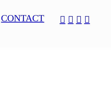
CONTACT
︎
︎
︎
︎